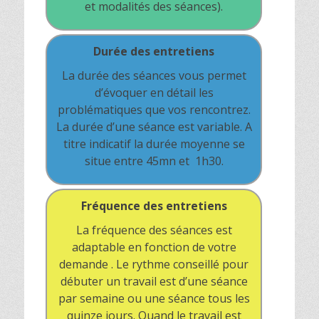
et modalités des séances).
Durée des entretiens
La durée des séances vous permet
d’évoquer en détail les
problématiques que vos rencontrez.
La durée d’une séance est variable. A
titre indicatif la durée moyenne se
situe entre 45mn et 1h30.
Fréquence des entretiens
La fréquence des séances est
adaptable en fonction de votre
demande . Le rythme conseillé pour
débuter un travail est d’une séance
par semaine ou une séance tous les
quinze jours. Quand le travail est